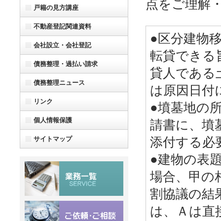
点をご理解
戸籍の見方講座
不動産登記関連資料
●区分建物
会社設立・会社登記
転貸できる
債務整理・過払い請求
貸人である
債務整理ニュース
は原因日付
リンク
●墳墓地の
個人情報保護
請書に、墳
サイトマップ
添付する必
●建物の表
場合、甲の
割協議の結
は、Ａは直