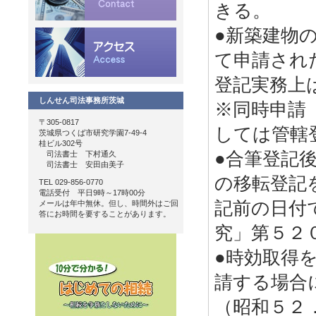
きる。
●新築建物
て申請され
登記実務上
しんせん司法事務所茨城
※同時申請
〒305-0817
しては管轄
茨城県つくば市研究学園7-49-4
桂ビル302号
●合筆登記
司法書士 下村通久
司法書士 安田由美子
の移転登記
TEL 029-856-0770
電話受付 平日9時～17時00分
記前の日付
メールは年中無休。但し、時間外はご回
答にお時間を要することがあります。
究」第５２
●時効取得
請する場合
（昭和５２