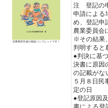
注 登記の
申請による
め、登記申
農業委員会
※その結果
当事務所作成の相続パンフレットです！
判明すると
●判決に基
決書に原因
の記載がな
５月８日民
定の日
●登記原因
書による登