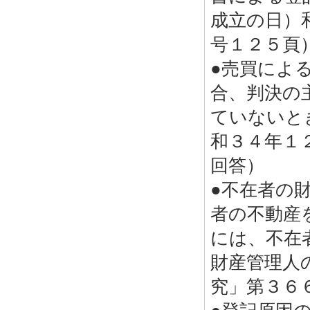
成立の日）
号１２５頁
●売買によ
合、判決の
ていないと
和３４年１
回答）
●不在者の
者の不動産
には、不在
財産管理人
究」第３６