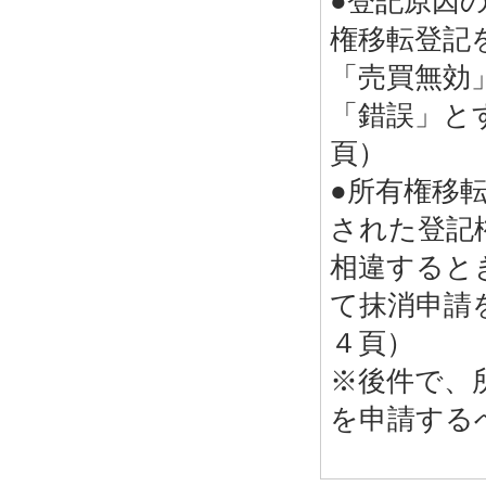
●登記原因
権移転登記
「売買無効
「錯誤」と
頁）
●所有権移
された登記
相違すると
て抹消申請
４頁）
※後件で、
を申請する