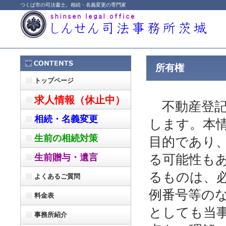
つくば市の司法書士。相続・名義変更の専門家
所有権
トップページ
求人情報（休止中）
不動産登記
相続・名義変更
します。本
生前の相続対策
目的であり
生前贈与・遺言
る可能性も
るものは、
よくあるご質問
例番号等の
料金表
としても当
事務所紹介