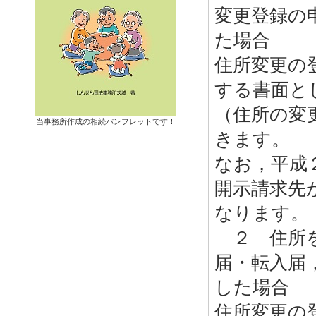
変更登録の
た場合
住所変更の
する書面と
（住所の変
当事務所作成の相続パンフレットです！
きます。
なお，平成
開示請求先
なります。
２ 住所を
届・転入届
した場合
住所変更の