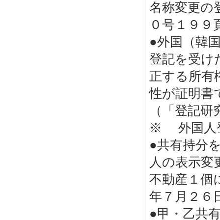
名称変更の
０号１９９
●外国（韓
登記を受け
正する所有
性が証明書
（「登記研
※ 外国人
●共有持分
人の表示変
不動産１個
年７月２６
●甲・乙共