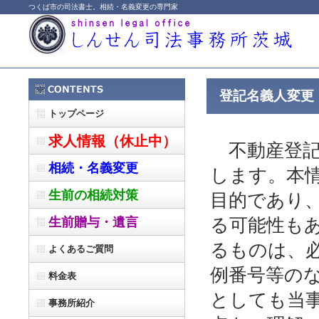
つくば市の司法書士。相続・名義変更の専門家
登記名義人変更
トップページ
求人情報（休止中）
不動産登記
相続・名義変更
します。本
生前の相続対策
目的であり
生前贈与・遺言
る可能性も
るものは、
よくあるご質問
例番号等の
料金表
としても当
事務所紹介