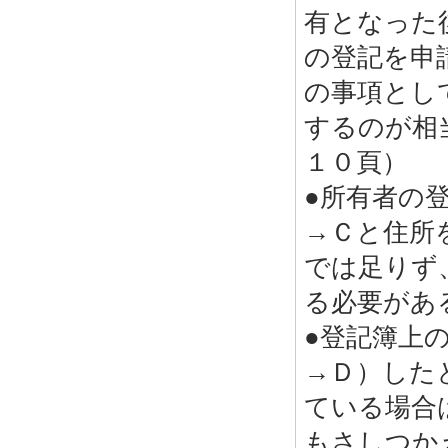
有となった
の登記を申
の事項とし
するのが相
１０頁）
●所有者の
→Ｃと住所
では足りず
る必要があ
●登記簿上
→Ｄ）した
ている場合
もさしつか