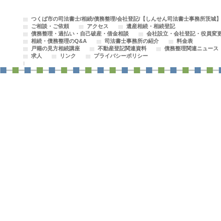
つくば市の司法書士/相続/債務整理/会社登記/【しんせん司法書士事務所茨城
ご相談・ご依頼
アクセス
遺産相続・相続登記
債務整理・過払い・自己破産・借金相談
会社設立・会社登記・役員変
相続・債務整理のQ&A
司法書士事務所の紹介
料金表
戸籍の見方相続講座
不動産登記関連資料
債務整理関連ニュース
求人
リンク
プライバシーポリシー