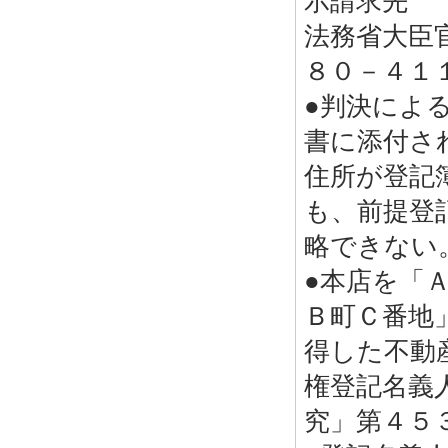
示請求先
法務省大臣
８０－４１
●判決によ
書に添付さ
住所が登記
も、前提登
略できない
●本店を「
Ｂ町Ｃ番地
得した不動
権登記名義
究」第４５