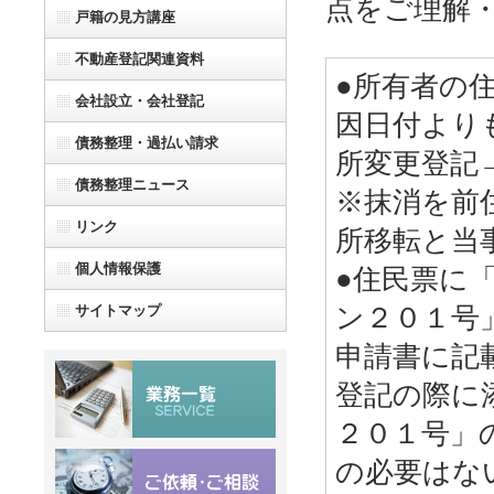
点をご理解
戸籍の見方講座
不動産登記関連資料
●所有者の
会社設立・会社登記
因日付より
債務整理・過払い請求
所変更登記
債務整理ニュース
※抹消を前
リンク
所移転と当
個人情報保護
●住民票に
サイトマップ
ン２０１号
申請書に記
登記の際に
２０１号」
の必要はな