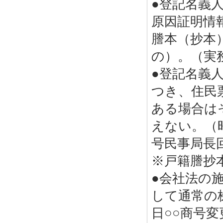
●登記名義
原因証明情
謄本（抄本
の）。（実
●登記名義
つき、住民
ある場合は
えない。（
号民事局長
※戸籍謄抄
●会社法の
して通常の
日○○商号