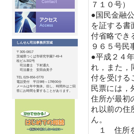
７１０号）
●国民金融
を証する書
付省略でき
しんせん司法事務所茨城
９６５号民
〒305-0817
●平成２４
茨城県つくば市研究学園7-49-4
桂ビル302号
れ，また，
司法書士 下村通久
司法書士 安田由美子
付を受ける
TEL 029-856-0770
電話受付 平日9時～17時00分
民票には，
メールは年中無休。但し、時間外はご回
答にお時間を要することがあります。
住所が最初
れ以前の住
ん。
１ 住所を