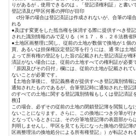
りがあるが，使用できるのは，「登記済権利証」と書い
登記済及び甲区何番の押印が目印
cf分筆の場合は登記済証は作成されないが、合筆の場
れる
●及ぼす変更をした抵当権を抹消する際に提供すべき登
された識別情報のみで足りる（Ｈ１７．８．２６法務省
●土地区画整理に関し、従前の土地が数個で換地が１個
買、あるいは担保権設定登記等を行うには、通 常は土地
よって所有権の登記をした旨の記載された登記済証が権
済証がない場合には、従前の土地すべての権利証が必要
「原因及びその日付」欄には、従前の土地が記載されて
ないことが必要です。
【土地合筆後に、登記義務者が提供すべき登記識別情報
通知されたものであるが、合筆登記時に通知された登記
のすべての土地に関する登記識別情報もしくは登記済証を
務)】
この場合、必ずその従前の土地の閉鎖登記簿を閲覧しな
ないことになります。さらに、この換地につき分筆が行
となっているときには、その分筆地登記簿の表題部から
判明しませんし、甲区を見ても元になった換地の登記簿
区画整理法の換地処分による所有権登記」）が転記され