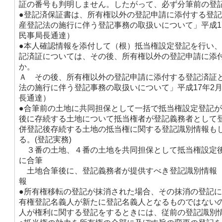
証の番号も判明しません。したがって、必ず分筆前の登
●登記済保証書は、所有権以外の登記申請に添付する登
産登記法の施行に伴う登記事務の取扱いについて」平成17
民事局長通達）
●本人確認情報を添付して（根）抵当権設定登記を行い
記済証については、その後、所有権以外の登記申請に添
か。
Ａ その後、所有権以外の登記申請に添付する登記済証
法の施行に伴う登記事務の取扱いについて」平成17年2月
長通達）
●合筆前の土地に共同担保として一括で抵当権設定登記
後に存続する土地について抵当権者が登記義務者として
併登記後存続する土地の抵当権に関する登記識別情報も
る。(登記実務)
３番の土地、４番の土地を共同担保として抵当権設定
に合筆
土地合筆後に、登記義務者が提供すべき登記識別情報
報
●所有権移転の登記が抹消された場合、その抹消の登記
有権登記名義人が新たに登記名義人となるものではない
人が権利に関する登記をするときには、従前の登記識別