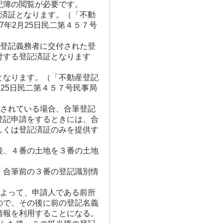
記簿の閲覧が必要です。
記済証となります。（「不動
年2月25日民二第４５７号
、登記義務者に交付された登
付する登記済証となります
となります。（「不動産登記
25日民二第４５７号民事局
がされている場合、合筆登記
登記申請をするときには、合
しくは登記済証のみを提供す
後、４番の土地を３番の土地
 合筆前の３番の登記識別情
によって、申請人である前所
ので、その後に前の登記名義
情報を利用することになる。