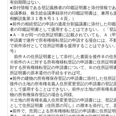
有効期限はない。
●添付情報である登記義務者の印鑑証明書と添付情報で
会議事録、株主総会議事録添付の印鑑証明書は、兼用も
例解説集第３１巻８号１１４頁」）
●前件の相続登記の申請の遺産分割協議書に添付した印
者の印鑑証明書として援用することはできない。（「登
●Ａ・Ｂが同一の住所証明書に記載されていても、Ａ（
申請書で連件で所有権移転登記の申請する場合には、不
で前件添付として住所証明書を援用することはできない
号）
前件Ａの住所証明書として添付した書面を後件Ｂの住
※前件のＡに対する所有権移転登記の申請書に住所証明
対する所有権移転登記の申請書について、Ｂの住所証明
所証明書の原本還付の手続をすれば可。
●前件の建物の所有権保存登記の申請書に添付した住所
後件の土地の所有権名義人住所変更登記の申請書の登記
として援用することはできない。前件が土地の所有権名
物の所有権保存登記の場合も同様。
※土地の所有権名義人住所変更登記の申請書には、登記
として住所証明書（住民票の写し）の謄本を添付して、
●前件で、売買による所有権移転登記の申請書に住所証