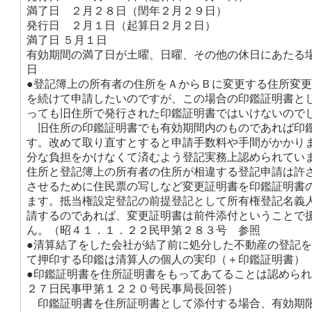
満了日 ２月２８日（閏年２月２９日）
発行日 ２月１日（起算日２月２日）
満了日 ５月１日
有効期間の満了日が土曜、日曜、その他の休日にあたる
日
●登記簿上の所有者の住所をＡからＢに変更する住所変
を続けて申請したいのですが、この場合の印鑑証明書と
っても旧住所で発行された印鑑証明書ではいけないので
旧住所の印鑑証明書でも有効期間内のものであれば印
す。改めて取り直すとすると申請手数料や手間がかかり
分な負担をかけなくて済むよう登記実務上認められてい
住所と登記簿上の所有者の住所が相違する登記申請は許
させるために住民票の写しなど変更証明書を印鑑証明書
ます。抵当権設定登記の前提登記として所有権登記名義
請するのであれば、変更証明書は前件添付ということで
ん。（昭４１．１．２２民甲第２８３号 参照
●清算結了をした会社が結了前に処分した不動産の登記
て押印する印鑑は清算人の個人の実印（＋印鑑証明書）
●印鑑証明書を住所証明書をもってあてることは認めら
２７日民事甲第１２２０号民事局長回答）
印鑑証明書を住所証明書として添付する場合、有効期