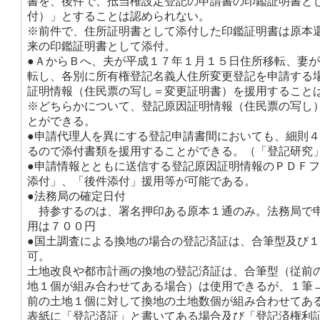
書を、後件で、抵当権設定登記の申請書の印鑑証明書と
付）」とすることは認められない。
※前件で、住所証明書として添付した印鑑証明書は原本
来の印鑑証明書として添付。
●ＡからＢへ、夫が平成１７年１月１５日住所移転、妻
転し、各別に所有権登記名義人住所変更登記を申請する
証明情報（住民票の写し＝変更証明書）を援用すること
※どちらかについて、登記原因証明情報（住民票の写し
とができる。
●申請代理人を異にする登記申請書間においても、細則
るので添付書類を援用することができる。（「登記研究
●申請情報とともに送信する登記原因証明情報のＰＤＦ
添付」、「後件添付」援用等が可能である。
●法務局の確定日付
持参するのは、署名押印ある原本１通のみ。法務局で
用は７００円
●国土調査による換地の場合の登記済証は、合筆型及び
可。
土地改良や都市計画の換地の登記済証は、合筆型（従前
地１個が組み合わせてある場合）は使用できるが、１筆
前の土地１個に対して換地の土地数個が組み合わせてあ
表紙に「登記済証」と書いてある場合及び「登記済権利