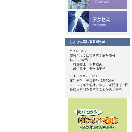
しんせん司法事務所茨城
〒305-0817
茨城県つくば市研究学園7-49-4
桂ビル302号
司法書士 下村通久
司法書士 安田由美子
TEL 029-856-0770
電話受付 平日9時～17時00分
メールは年中無休。但し、時間外はご回
答にお時間を要することがあります。