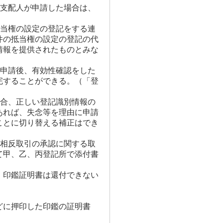
を支配人が申請した場合は、
抵当権の設定の登記をする連
件の抵当権の設定の登記の代
情報を提供されたものとみな
、申請後、有効性確認をした
完することができる。（「登
場合、正しい登記識別情報の
あれば、失念等を理由に申請
ことに切り替える補正はでき
益相反取引の承認に関する取
て甲、乙、丙登記所で添付書
、印鑑証明書は還付できない
どに押印した印鑑の証明書