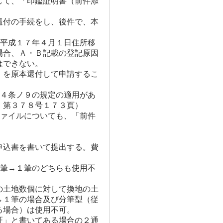
して、「印鑑証明書（前件添
還付の手続をし、後件で、本
が平成１７年４月１日住所移
場合、Ａ・Ｂ記載の登記原因
はできない。
）を原本還付して申請するこ
４４条ノ９の規定の適用があ
」第３７８号１７３頁）
ファイルについても、「前件
申込書を書いて提出する。費
１筆→１筆のどちらも使用不
の土地数個に対して換地の土
→１筆の場合及び分筆型（従
る場合）は使用不可。
証」と書いてある場合の２通