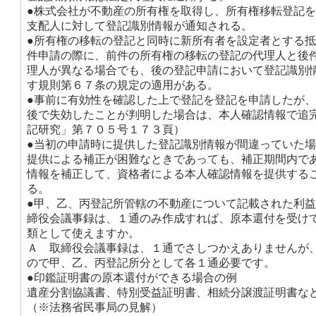
●株式会社が不動産の所有権を取得し、所有権移転登記
支配人に対して登記識別情報が通知される。
●所有権の移転の登記と同時に新所有者を設定者とする
件申請の際に、前件の所有権の移転の登記の代理人と後
理人が異なる場合でも、後の登記申請において登記識別
す規則第６７条の規定の適用がある。
●事前に有効性を確認した上で登記を登記を申請したが
後で失効したことが判明した場合は、本人確認情報で追
記研究」第７０５号１７３頁）
●当初の申請時に提供した登記識別情報が間違っていた
提供による補正が困難なときであっても、補正期間内で
情報を補正して、資格者による本人確認情報を提供する
る。
●甲、乙、丙登記所管轄の不動産について記載された利
締役会議事録は、１通のみ作成すれば、原本還付を受け
類として使えますか。
Ａ 取締役会議事録は、１通でさしつかえありませんが
ので甲、乙、丙登記所分として各１通必要です。
●印鑑証明書の原本還付ができる場合の例
遺産分割協議書、特別受益証明書、相続分譲渡証明書な
（※法務省民事局の見解）