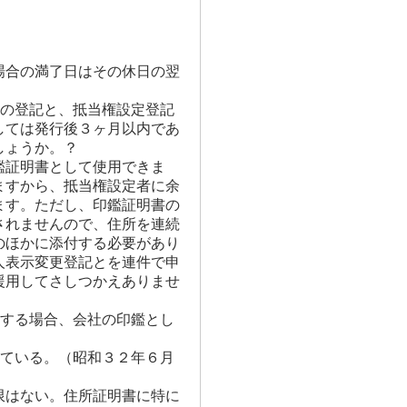
場合の満了日はその休日の翌
更の登記と、抵当権設定登記
しては発行後３ヶ月以内であ
しょうか。？
鑑証明書として使用できま
ますから、抵当権設定者に余
ます。ただし、印鑑証明書の
されませんので、住所を連続
のほかに添付する必要があり
人表示変更登記とを連件で申
援用してさしつかえありませ
をする場合、会社の印鑑とし
れている。（昭和３２年６月
限はない。住所証明書に特に