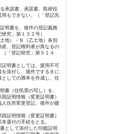
ある承諾書、承諾書、取締役
援用もできない。（「登記先
鑑証明書を、後件の登記義務
記研究」第１３２号）
甲土地）・Ｂ（乙土地）各別
動産、登記権利者が異なるの
。（「登記研究」第５１４
所証明書としては、援用不可
書を添付し、後件でするＢに
書としての謄本を作成し、住
証明書（住民票の写し）を、
原因証明情報（変更証明書）
義人住所変更登記、後件が建
原因証明情報（変更証明書）
原本還付の手続をとる。
明書として添付した印鑑証明