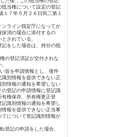
をした後，この抵当権の登記
の抵当権について設定の登記
成１７年５月２６日民二第１
オンライン指定庁になってか
権抹消の場合に添付するの
いとされている。
登記をした場合は、持分の抵
有権の登記済証が交付されな
い。
ない旨を申請情報とし、後件
記識別情報を提供できない正
識別情報の通知を希望しない
その登記の申請情報に登記識
所有権保存、所有権更正登
登記識別情報の通知を希望し
別情報を提供できない正当事
べてについて登記識別情報が
移転登記の申請をした場合、