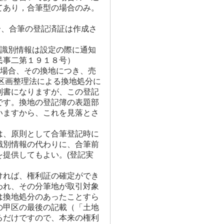
てあり，合筆型の場合のみ。
合、合筆の登記済証は作成さ
記識別情報は設定の際に通知
民事二第１９１８号）
の場合、その換地につき、売
区画整理法による換地処分に
利書になりますが、この登記
です。換地の登記簿の表題部
いますから、これを見落とさ
は、原則として合筆登記時に
識別情報の代わりに、合筆前
提供してもよい。(登記実
ければ、権利証の確定ができ
われ、その分筆地が取引対象
は換地処分のあったことすら
の甲区の最後の記載（「土地
るだけですので、本来の権利