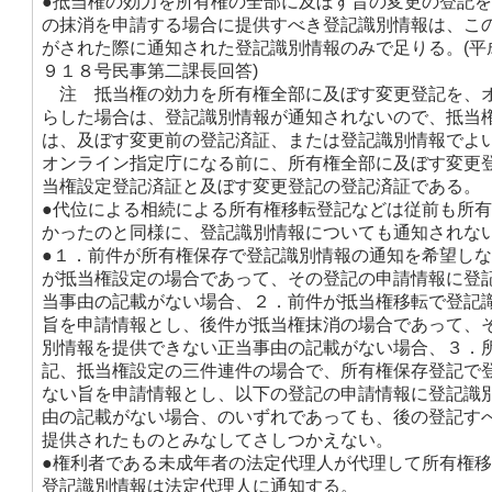
●抵当権の効力を所有権の全部に及ぼす旨の変更の登記
の抹消を申請する場合に提供すべき登記識別情報は、こ
がされた際に通知された登記識別情報のみで足りる。(平
９１８号民事第二課長回答)
注 抵当権の効力を所有権全部に及ぼす変更登記を、
らした場合は、登記識別情報が通知されないので、抵当
は、及ぼす変更前の登記済証、または登記識別情報でよ
オンライン指定庁になる前に、所有権全部に及ぼす変更
当権設定登記済証と及ぼす変更登記の登記済証である。
●代位による相続による所有権移転登記などは従前も所
かったのと同様に、登記識別情報についても通知されな
●１．前件が所有権保存で登記識別情報の通知を希望し
が抵当権設定の場合であって、その登記の申請情報に登
当事由の記載がない場合、２．前件が抵当権移転で登記
旨を申請情報とし、後件が抵当権抹消の場合であって、
別情報を提供できない正当事由の記載がない場合、３．
記、抵当権設定の三件連件の場合で、所有権保存登記で
ない旨を申請情報とし、以下の登記の申請情報に登記識
由の記載がない場合、のいずれであっても、後の登記す
提供されたものとみなしてさしつかえない。
●権利者である未成年者の法定代理人が代理して所有権
登記識別情報は法定代理人に通知する。